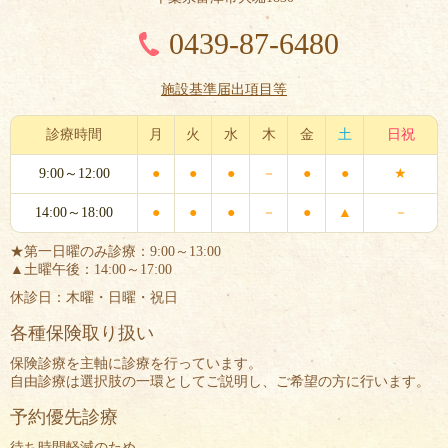
0439-87-6480
施設基準届出項目等
診療時間
月
火
水
木
金
土
日祝
9:00～12:00
●
●
●
－
●
●
★
14:00～18:00
●
●
●
－
●
▲
－
★第一日曜のみ診療：9:00～13:00
▲土曜午後：14:00～17:00
休診日：木曜・日曜・祝日
各種保険取り扱い
保険診療を主軸に診療を行っています。
自由診療は選択肢の一環としてご説明し、ご希望の方に行います。
予約優先診療
待ち時間軽減のため