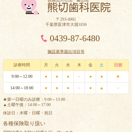
〒293-0001
千葉県富津市大堀1830
0439-87-6480
施設基準届出項目等
診療時間
月
火
水
木
金
土
日祝
9:00～12:00
●
●
●
－
●
●
★
14:00～18:00
●
●
●
－
●
▲
－
★第一日曜のみ診療：9:00～13:00
▲土曜午後：14:00～17:00
休診日：木曜・日曜・祝日
各種保険取り扱い