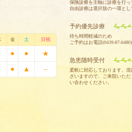
保険診療を主軸に診療を行っ
自由診療は選択肢の一環とし
予約優先診療
待ち時間軽減のため
木
金
土
日祝
ご予約はお電話(
0439-87-6480
●
●
－
★
急患随時受付
●
▲
－
－
柔軟に対応しております。混
ざいますので、ご来院いただ
い合わせください。