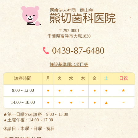
〒293-0001
千葉県富津市大堀1830
0439-87-6480
施設基準届出項目等
診療時間
月
火
水
木
金
土
日祝
9:00～12:00
●
●
●
－
●
●
★
14:00～18:00
●
●
●
－
●
▲
－
★第一日曜のみ診療：9:00～13:00
▲土曜午後：14:00～17:00
休診日：木曜・日曜・祝日