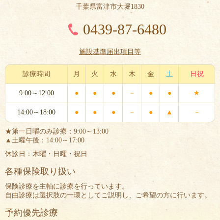
千葉県富津市大堀1830
0439-87-6480
施設基準届出項目等
診療時間
月
火
水
木
金
土
日祝
9:00～12:00
●
●
●
－
●
●
★
14:00～18:00
●
●
●
－
●
▲
－
★第一日曜のみ診療：9:00～13:00
▲土曜午後：14:00～17:00
休診日：木曜・日曜・祝日
各種保険取り扱い
保険診療を主軸に診療を行っています。
自由診療は選択肢の一環としてご説明し、ご希望の方に行います。
予約優先診療