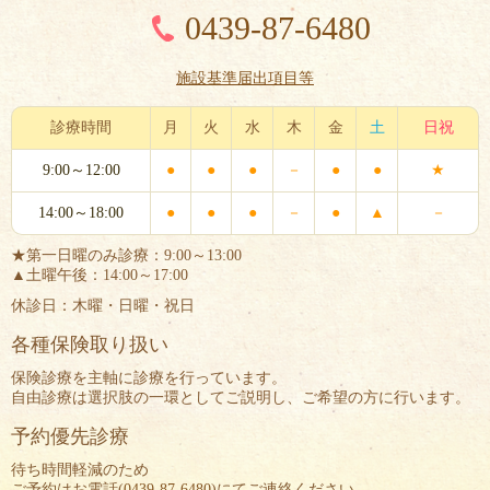
0439-87-6480
施設基準届出項目等
診療時間
月
火
水
木
金
土
日祝
9:00～12:00
●
●
●
－
●
●
★
14:00～18:00
●
●
●
－
●
▲
－
★第一日曜のみ診療：9:00～13:00
▲土曜午後：14:00～17:00
休診日：木曜・日曜・祝日
各種保険取り扱い
保険診療を主軸に診療を行っています。
自由診療は選択肢の一環としてご説明し、ご希望の方に行います。
予約優先診療
待ち時間軽減のため
ご予約はお電話(
0439-87-6480
)にてご連絡ください。