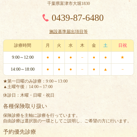
千葉県富津市大堀1830
0439-87-6480
施設基準届出項目等
診療時間
月
火
水
木
金
土
日祝
9:00～12:00
●
●
●
－
●
●
★
14:00～18:00
●
●
●
－
●
▲
－
★第一日曜のみ診療：9:00～13:00
▲土曜午後：14:00～17:00
休診日：木曜・日曜・祝日
各種保険取り扱い
保険診療を主軸に診療を行っています。
自由診療は選択肢の一環としてご説明し、ご希望の方に行います。
予約優先診療