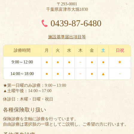
〒293-0001
千葉県富津市大堀1830
0439-87-6480
施設基準届出項目等
診療時間
月
火
水
木
金
土
日祝
9:00～12:00
●
●
●
－
●
●
★
14:00～18:00
●
●
●
－
●
▲
－
★第一日曜のみ診療：9:00～13:00
▲土曜午後：14:00～17:00
休診日：木曜・日曜・祝日
各種保険取り扱い
保険診療を主軸に診療を行っています。
自由診療は選択肢の一環としてご説明し、ご希望の方に行います。