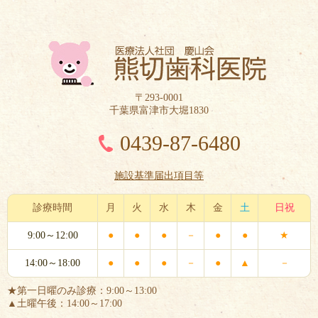
〒293-0001
千葉県富津市大堀1830
0439-87-6480
施設基準届出項目等
診療時間
月
火
水
木
金
土
日祝
9:00～12:00
●
●
●
－
●
●
★
14:00～18:00
●
●
●
－
●
▲
－
★第一日曜のみ診療：9:00～13:00
▲土曜午後：14:00～17:00