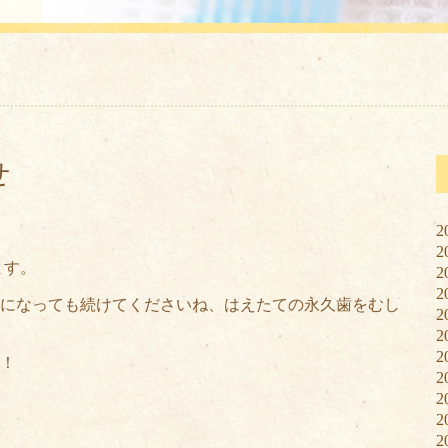
せ
2
2
ます。
2
2
になっても続けてくださいね、はえたての永久歯をむし
2
2
2
！
2
2
2
2