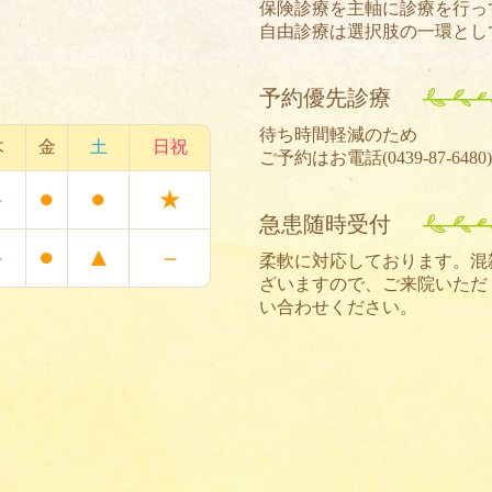
保険診療を主軸に診療を行っ
自由診療は選択肢の一環とし
予約優先診療
待ち時間軽減のため
木
金
土
日祝
ご予約はお電話(
0439-87-6480
●
●
－
★
急患随時受付
●
▲
－
－
柔軟に対応しております。混
ざいますので、ご来院いただ
い合わせください。