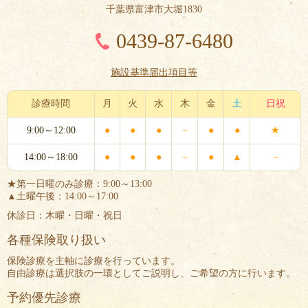
千葉県富津市大堀1830
0439-87-6480
施設基準届出項目等
診療時間
月
火
水
木
金
土
日祝
9:00～12:00
●
●
●
－
●
●
★
14:00～18:00
●
●
●
－
●
▲
－
★第一日曜のみ診療：9:00～13:00
▲土曜午後：14:00～17:00
休診日：木曜・日曜・祝日
各種保険取り扱い
保険診療を主軸に診療を行っています。
自由診療は選択肢の一環としてご説明し、ご希望の方に行います。
予約優先診療