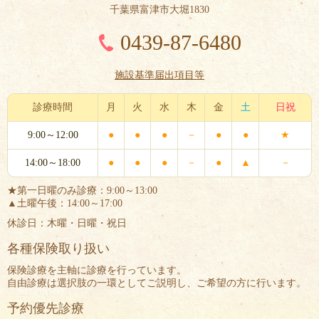
千葉県富津市大堀1830
0439-87-6480
施設基準届出項目等
診療時間
月
火
水
木
金
土
日祝
9:00～12:00
●
●
●
－
●
●
★
14:00～18:00
●
●
●
－
●
▲
－
★第一日曜のみ診療：9:00～13:00
▲土曜午後：14:00～17:00
休診日：木曜・日曜・祝日
各種保険取り扱い
保険診療を主軸に診療を行っています。
自由診療は選択肢の一環としてご説明し、ご希望の方に行います。
予約優先診療