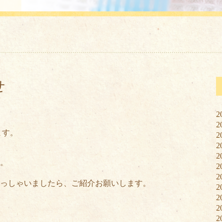
せ
2
2
ます。
2
2
2
。
2
2
っしゃいましたら、ご紹介お願いします。
2
2
2
2