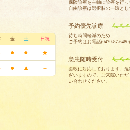
保険診療を主軸に診療を行っ
自由診療は選択肢の一環とし
予約優先診療
待ち時間軽減のため
木
金
土
日祝
ご予約はお電話(
0439-87-6480
●
●
－
★
急患随時受付
●
▲
－
－
柔軟に対応しております。混
ざいますので、ご来院いただ
い合わせください。