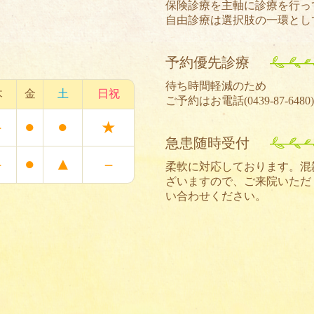
保険診療を主軸に診療を行っ
自由診療は選択肢の一環とし
予約優先診療
待ち時間軽減のため
木
金
土
日祝
ご予約はお電話(
0439-87-6480
●
●
－
★
急患随時受付
●
▲
－
－
柔軟に対応しております。混
ざいますので、ご来院いただ
い合わせください。