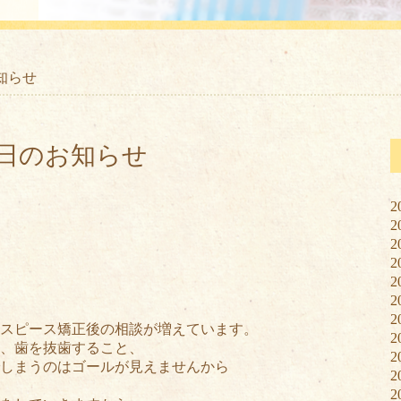
知らせ
正日のお知らせ
2
2
2
2
2
2
2
スピース矯正後の相談が増えています。
2
、歯を抜歯すること、
2
しまうのはゴールが見えませんから
2
。
2